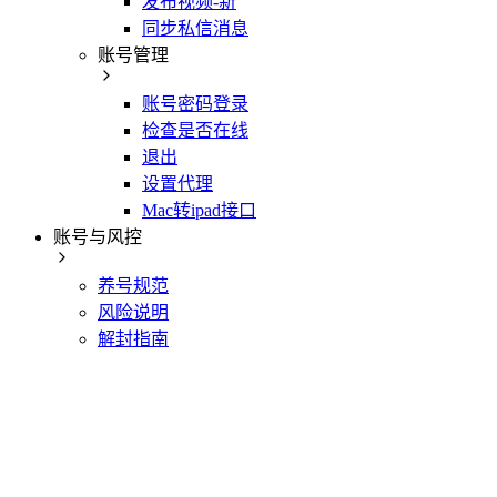
发布视频-新
同步私信消息
账号管理
账号密码登录
检查是否在线
退出
设置代理
Mac转ipad接口
账号与风控
养号规范
风险说明
解封指南