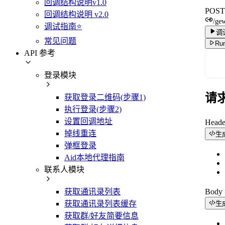
回调结构说明v1.0
POST
回调结构说明 v2.0
/ge
调试指南⭐
调
常见问题
Run
API 参考
登录模块
请
获取登录二维码(步骤1)
执行登录(步骤2)
设置回调地址
Head
掉线重连
生
弹框登录
Aid本地代理指南
联系人模块
获取通讯录列表
Bod
获取通讯录列表缓存
生
获取群/好友简要信息