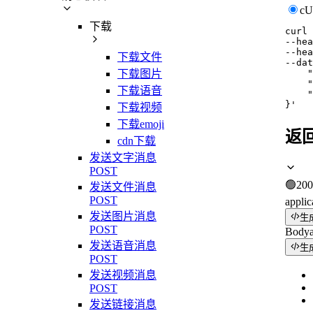
c
下载
curl
--hea
--hea
下载文件
--dat
    "
下载图片
    "
下载语音
    "
}'
下载视频
下载emoji
返
cdn下载
发送文字消息
POST
🟢
200
发送文件消息
POST
applic
发送图片消息
生
POST
Body
发送语音消息
生
POST
发送视频消息
POST
发送链接消息