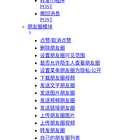
转发小程序
POST
撤回消息
POST
朋友圈模块
点赞/取消点赞
删除朋友圈
设置朋友圈可见范围
是否允许陌生人查看朋友圈
设置某条朋友圈为隐私/公开
下载朋友圈视频
发送文字朋友圈
发送图片朋友圈
发送视频朋友圈
发送链接朋友圈
上传朋友圈图片
上传朋友圈视频
转发朋友圈
自己的朋友圈列表