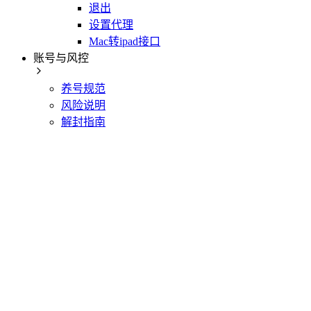
退出
设置代理
Mac转ipad接口
账号与风控
养号规范
风险说明
解封指南