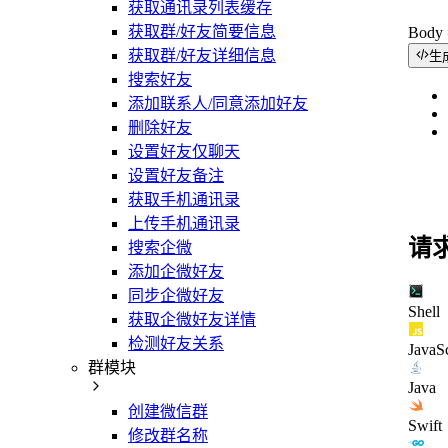
获取通讯录列表缓存
获取群/好友简要信息
Bod
获取群/好友详细信息
生
搜索好友
添加联系人/同意添加好友
删除好友
设置好友仅聊天
设置好友备注
获取手机通讯录
上传手机通讯录
请
搜索企微
添加企微好友
同步企微好友
Shell
获取企微好友详情
检测好友关系
JavaSc
群模块
Java
创建微信群
Swift
修改群名称