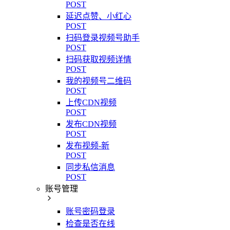
POST
延迟点赞、小红心
POST
扫码登录视频号助手
POST
扫码获取视频详情
POST
我的视频号二维码
POST
上传CDN视频
POST
发布CDN视频
POST
发布视频-新
POST
同步私信消息
POST
账号管理
账号密码登录
检查是否在线