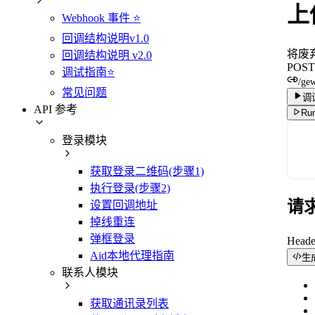
上
Webhook 事件 ⭐
回调结构说明v1.0
将废
回调结构说明 v2.0
POST
调试指南⭐
/gew
常见问题
调
API 参考
Run
登录模块
获取登录二维码(步骤1)
执行登录(步骤2)
请
设置回调地址
掉线重连
弹框登录
Head
Aid本地代理指南
生
联系人模块
获取通讯录列表