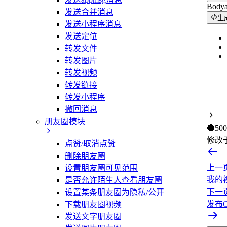
Body
发送合并消息
生
发送小程序消息
发送定位
转发文件
转发图片
转发视频
转发链接
转发小程序
撤回消息
朋友圈模块
🔴
500
修改
点赞/取消点赞
删除朋友圈
上一
设置朋友圈可见范围
我的
是否允许陌生人查看朋友圈
下一
设置某条朋友圈为隐私/公开
发布
下载朋友圈视频
发送文字朋友圈