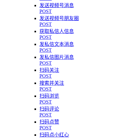
发送视频号消息
POST
发送视频号朋友圈
POST
获取私信人信息
POST
发私信文本消息
POST
发私信图片消息
POST
扫码关注
POST
搜索并关注
POST
扫码浏览
POST
扫码评论
POST
扫码点赞
POST
扫码点小红心