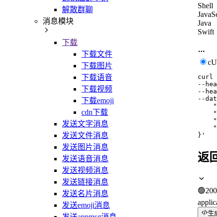
Shell
解散群聊
JavaSc
消息模块
Java
Swift
下载
下载文件
c
下载图片
curl
下载语音
--hea
下载视频
--hea
--dat
下载emoji
    "
cdn下载
    "
    "
发送文字消息
    "
}'
发送文件消息
发送图片消息
返
发送语音消息
发送视频消息
发送链接消息
🟢
200
发送名片消息
applic
发送emoji消息
生
发送appmsg消息