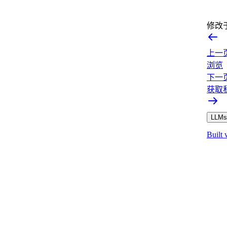
修改
上一
浏览
下一
获取私信
LLMs.
Built 