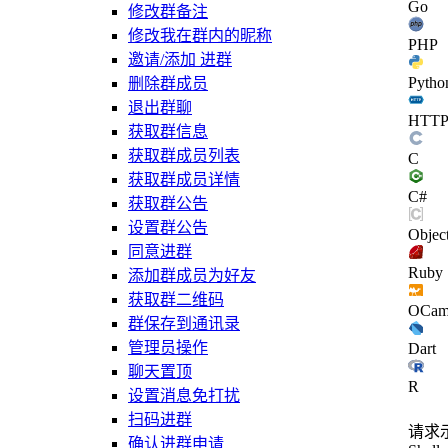
Go
修改群备注
修改我在群内的昵称
PHP
邀请/添加 进群
Pytho
删除群成员
退出群聊
HTT
获取群信息
获取群成员列表
C
获取群成员详情
C#
获取群公告
设置群公告
Objec
同意进群
Ruby
添加群成员为好友
获取群二维码
OCam
群保存到通讯录
管理员操作
Dart
聊天置顶
R
设置消息免打扰
扫码进群
请求
确认进群申请