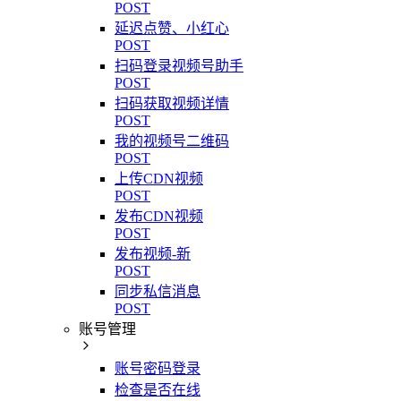
POST
延迟点赞、小红心
POST
扫码登录视频号助手
POST
扫码获取视频详情
POST
我的视频号二维码
POST
上传CDN视频
POST
发布CDN视频
POST
发布视频-新
POST
同步私信消息
POST
账号管理
账号密码登录
检查是否在线